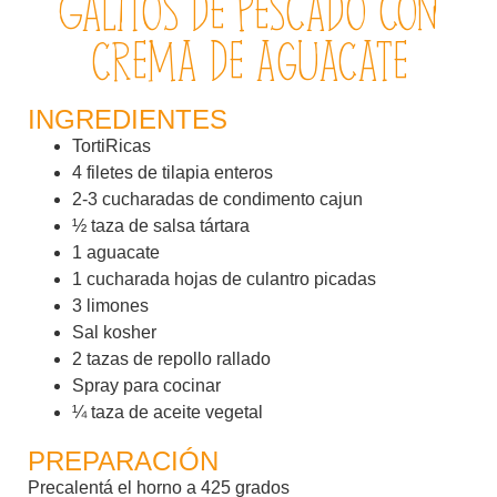
Galitos de pescado con
crema de aguacate
INGREDIENTES
TortiRicas
4 filetes de tilapia enteros
2-3 cucharadas de condimento cajun
½ taza de salsa tártara
1 aguacate
1 cucharada hojas de culantro picadas
3 limones
Sal kosher
2 tazas de repollo rallado
Spray para cocinar
¼ taza de aceite vegetal
PREPARACIÓN
Precalentá el horno a 425 grados