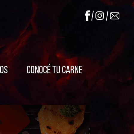
eos
Conocé tu carne