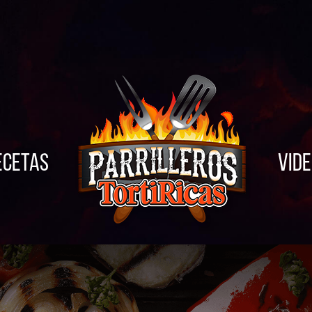
ecetas
Vid